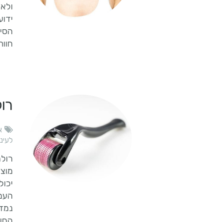
ולאו
ידוע
הסינ
חוות
רול
א
לעיני
רולר
מוצר
יכול
העמו
נמדד
החומ