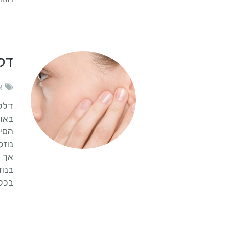
דלק
א
דלקו
באוז
הסינ
נוזל
אך ל
בנוז
בכל