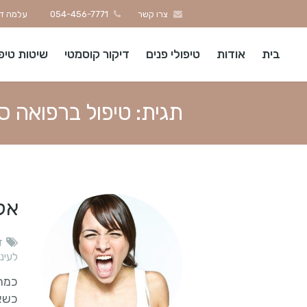
צרו קשר
054-456-7771
עלמה דגן
בית
אודות
טיפולי פנים
דיקור קוסמטי
שיטות טיפ
תגית:
טיפול ברפואה סי
אל
ד
לעיני
כמה 
כשאנ