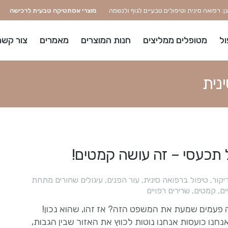
: רפואה סינית וטיפולים טבעיים לגוף ולנשמה
מוצרי אסתטיקה טבעית לרכישה
ול
מטופלים ממליצים
חנות המוצרים
מאמרים
צור קשר
נית
 תכעסי – זה עושה קמטים!
יקור
,
טיפול ברפואה סינית
,
עור הפנים
,
עיגולים שחורים מתחת
ים
,
קמטים
,
שרירים רפויים
פעמים שמעת את המשפט הזה? אז זהו, שהוא נכון!
חנו כועסות אנחנו נוטות לכווץ את האזור שבין הגבות,