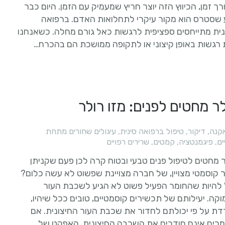
רך זמן, הכיווץ הזה יוצר חריץ שמעמיק עם הזמן. היום כבר
 שסטרס הוא מקור עיקרי לתחלואות האדם. ברפואה
ית מתייחסים ספציפית לרגשות כאל גורם מחלה. כשאנחנו
 רגשות באופן קיצוני או לתקופה ממושכת הם בהכרח…
ר מחטים לפנים: מזו רולר
קנה
,
דיקור
,
טיפול ברפואה סינית
,
עיגולים שחורים מתחת
ים
,
פיגמנטציה
,
קמטים
,
שרירים רפויים
 מחטים לטיפול פנים טבעי ובטוח קרה לכן פעם שקניתן
 קוסמטי מצויין, של חברה מצויינת שפשוט לא עשה כלום?
 להיות שהחומר הפעיל פשוט לא הגיע לשכבת העור
קה. יעילותם של תכשירים קוסמטיים, טובים ככל שיהיו,
ת על פי יכולתם לחדור את שכבת העור החיצונית. אם
רים אינם חודרים את השכבה החיצונית, האפקט של…